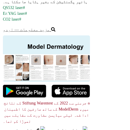
ہائپر پگمنٹیشن کے بغیر ہٹایا جا سکتا ہے۔
#QS532 laser
#Er:YAG laser
#CO2 laser
مزید معلومات ― اردو
☆ جرمنی سے 2022 کے Stiftung Warentest کے نتائج 
میں، ModelDerm کے ساتھ صارفین کا اطمینان 
ادا شدہ ٹیلی میڈیسن مشاورت کے مقابلے میں 
تھوڑا کم تھا۔
ایک مریض کے ڈورسم پ
یہ ایک سومی ٹیومر ہے 