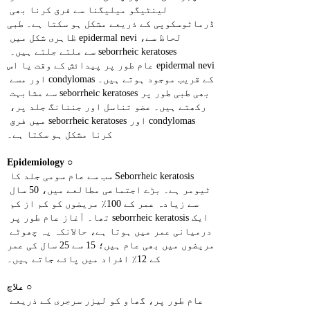
لینٹیگو میلیگنا سے فرق کرنا بھی 
ڈرماٹوسکوپی کے ذریعے مشکل ہو سکتا ہے۔ طبی 
لحاظ سے، epidermal nevi ظاہری شکل میں 
seborrheic keratoses سے ملتے جلتے ہیں۔ 
epidermal nevi عام طور پر پیدائش کے وقت یا اس 
کے قریب موجود ہوتے ہیں۔ condylomas اور مسے 
بھی طبی طور پر seborrheic keratoses سے مشابہت 
رکھتے ہیں۔ عضو تناسل اور جننانگ جلد پر، 
condylomas اور seborrheic keratoses میں فرق 
کرنا مشکل ہو سکتا ہے۔
Epidemiology
○ 
Seborrheic keratosis سب سے عام سومی جلد کا 
ٹیومر ہے۔ بڑے اجتماعی مطالعے میں، 50 سال 
سے زیادہ عمر کے 100٪ مریضوں کو کم از کم 
ایک seborrheic keratosis تھا۔ آغاز عام طور پر 
درمیانی عمر میں ہوتا ہے، حالانکہ یہ چھوٹے 
مریضوں میں بھی عام ہیں؛ 15 سے 25 سال کی عمر 
کے 12٪ افراد میں پائے جاتے ہیں۔
○ 
علاج
عام طور پر، گھاو کو لیزر سرجری کے ذریعے 