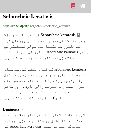
Seborrheic keratosis
https://en.wikipedia.org
/wiki/Seborrheic_keratosis
Seborrheic keratosis
 ایک غیر کینسر والا 
سومی جلد کا ٹیومر ہے جو جلد کی بیرونی تہہ 
کے خلیوں سے نکلتا ہے۔ سولر لینٹیگو کی 
طرح، seborrheic keratosis لوگوں کی عمر کے ساتھ 
ساتھ زیادہ کثرت سے دیکھے جاتے ہیں۔
seborrheic keratosis کے گھاو ہلکے ٹین سے سیاہ 
تک مختلف رنگوں میں ظاہر ہوتے ہیں۔ یہ گول 
یا بیضوی، چپٹے یا قدرے بلند محسوس ہوتے 
ہیں، جیسے زخم بھرنے والی خارش، اور سائز 
میں بہت چھوٹے سے لے کر 2.5 سینٹی میٹر (1 
انچ) سے زیادہ تک ہو سکتے ہیں۔
Diagnosis
○ 
گہرے رنگ کے گھاووں کو نوڈولر میلانوما سے 
ممتاز کرنا مشکل ہو سکتا ہے۔ مزید برآں، 
چہرے کی جلد پر پتلی seborrheic keratosis کو 