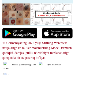
☆ Germaniyaning 2022 yilgi Stiftung Warentest 
natijalariga ko'ra, iste'molchilarning ModelDermdan 
qoniqish darajasi pullik teletibbiyot maslahatlariga 
qaraganda bir oz pastroq bo'lgan.
Bolada yuzidagi engil sep
sepkilli ayollar
killar.
Sekillar ochiq teriga ega od
amlarda tez-tez uchraydi va odatda
 o'smirlik davrida rivojlanadi.
 Rasm qidirish
References
Pigmentation Disorders: Diagnosis and Management