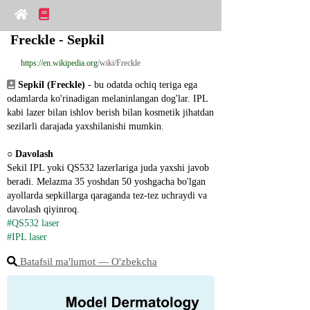
Freckle - Sepkil
https://en.wikipedia.org
/wiki/Freckle
Sepkil (Freckle)
 - bu odatda ochiq teriga ega 
odamlarda ko'rinadigan melaninlangan dog'lar. IPL 
kabi lazer bilan ishlov berish bilan kosmetik jihatdan 
sezilarli darajada yaxshilanishi mumkin.
○ 
Davolash
Sekil IPL yoki QS532 lazerlariga juda yaxshi javob 
beradi. Melazma 35 yoshdan 50 yoshgacha bo'lgan 
ayollarda sepkillarga qaraganda tez-tez uchraydi va 
davolash qiyinroq.
#QS532 laser
#IPL laser
Batafsil ma'lumot ― O'zbekcha