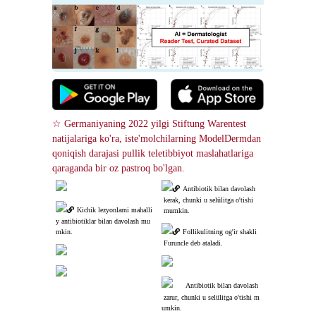
☆ Germaniyaning 2022 yilgi Stiftung Warentest 
natijalariga ko'ra, iste'molchilarning ModelDermdan 
qoniqish darajasi pullik teletibbiyot maslahatlariga 
qaraganda bir oz pastroq bo'lgan.
Antibiotik bilan davolash
 kerak, chunki u selülitga o'tishi
Kichik lezyonlarni mahalli
 mumkin.
y antibiotiklar bilan davolash mu
mkin.
Follikulitning og'ir shakli
 Furuncle deb ataladi.
Antibiotik bilan davolash
 zarur, chunki u selülitga o'tishi m
umkin.