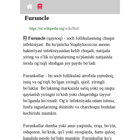
Furuncle
https://en.wikipedia.org
/wiki/Boil
Furuncle
 (qaynoq) - soch follikulasining chuqur 
infektsiyasi. Bu ko'pincha Staphylococcus aureus 
bakteriyasi infektsiyasidan kelib chiqadi, natijada 
yiring va o'lik to'qimalarning to'planishi natijasida 
terida og'riqli shishgan joy paydo bo'ladi.
Furunkullar - bu soch follikulasi atrofida yumshoq, 
issiq va og'riqli bo'lgan yiringli, qizil, yiringli 
bo'laklar. Bo'lakning markazida sariq yoki oq nuqta 
qaynatish yiringni to'kish yoki chiqarishga tayyor 
bo'lganda ko'rinadi. Og'ir infektsiyada odam isitma, 
limfa tugunlarining shishishi va charchoqni boshdan 
kechirishi mumkin.
Furunkullar dumba yoki anus yaqinida, orqa, bo'yin, 
oshqozon, ko'krak, qo'l yoki oyoqlarda, hatto quloq 
kanalida paydo bo'lishi mumkin. Furunkullar ko'z 