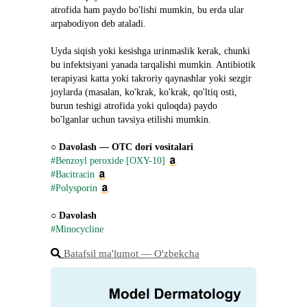
atrofida ham paydo bo'lishi mumkin, bu erda ular 
arpabodiyon deb ataladi.
Uyda siqish yoki kesishga urinmaslik kerak, chunki 
bu infektsiyani yanada tarqalishi mumkin. Antibiotik 
terapiyasi katta yoki takroriy qaynashlar yoki sezgir 
joylarda (masalan, ko'krak, ko'krak, qo'ltiq osti, 
burun teshigi atrofida yoki quloqda) paydo 
bo'lganlar uchun tavsiya etilishi mumkin.
○ 
Davolash ― OTC dori vositalari
#Benzoyl peroxide [OXY-10]
#Bacitracin
#Polysporin
○ 
Davolash
#Minocycline
Batafsil ma'lumot ― O'zbekcha