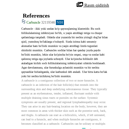
 Rasm qidirish
References
Carbuncle
32119346
NIH
Carbuncle - ikki yoki undan ko'p qaynoqlarning klasteridir. Bu soch 
follikulalarining infektsiyasi bo'lib, u yaqin atrofdagi teriga va chuqur 
qatlamlarga tarqaladi. Odatda ular yuzasida bir nechta yiringli dog'lar bilan 
qizil, yumshoq bo'laklarga o'xshaydi. Sizda isitma kabi umumiy 
alomatlar ham bo'lishi mumkin va yaqin atrofdagi limfa tugunlari 
shishishi mumkin. Carbuncles sochlar bilan har qanday joyda paydo 
bo'lishi mumkin, lekin ular ko'pincha bo'yin orqasi, orqa va sonlar kabi 
qalinroq teriga ega joylarda uchraydi. Ular ko'pincha follikulit deb 
ataladigan kichik soch follikulalarining infektsiyalari sifatida boshlanadi. 
Agar davolanmasa, ular furunkulga aylanishi mumkin va bir nechta 
qaynashlar birlashganda, ular karbunkul deb ataladi. Ular bitta katta bo'lak 
yoki bir nechta kichikroq bo'lishi mumkin.
A carbuncle is a contiguous collection of two or more furuncles. A 
carbuncle is an infection of the hair follicle(s) that extends into the 
surrounding skin and deep underlying subcutaneous tissue. They typically 
present as an erythematous, tender, inflamed, fluctuant nodule with 
multiple draining sinus tracts or pustules on the surface. Systemic 
symptoms are usually present, and regional lymphadenopathy may occur. 
They can arise in any hair-bearing location on the body; however, they are 
most common in areas with thicker skin such as the posterior neck, back, 
and thighs. A carbuncle can start as a folliculitis, which, if left untreated, 
can lead to a furuncle, and when multiple furuncles are contiguous, it 
becomes classified as a carbuncle. Carbuncles can be solitary or multiple.