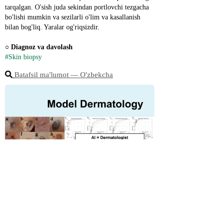
tarqalgan. O'sish juda sekindan portlovchi tezgacha 
bo'lishi mumkin va sezilarli o'lim va kasallanish 
bilan bog'liq. Yaralar og'riqsizdir.
○ 
Diagnoz va davolash
#Skin biopsy
Batafsil ma'lumot ― O'zbekcha
☆ Germaniyaning 2022 yilgi Stiftung Warentest 
natijalariga ko'ra, iste'molchilarning ModelDermdan 
qoniqish darajasi pullik teletibbiyot maslahatlariga 