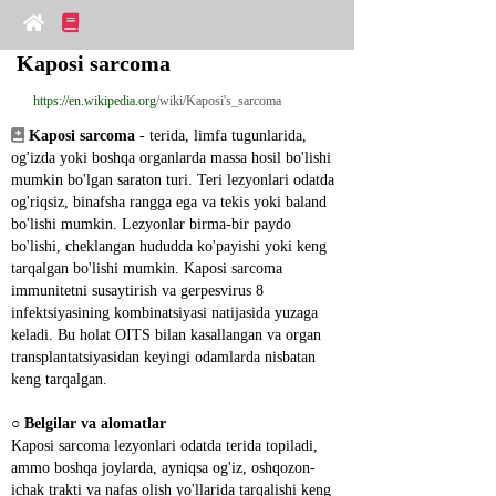
Kaposi sarcoma
https://en.wikipedia.org
/wiki/Kaposi's_sarcoma
Kaposi sarcoma
 - terida, limfa tugunlarida, 
og'izda yoki boshqa organlarda massa hosil bo'lishi 
mumkin bo'lgan saraton turi. Teri lezyonlari odatda 
og'riqsiz, binafsha rangga ega va tekis yoki baland 
bo'lishi mumkin. Lezyonlar birma-bir paydo 
bo'lishi, cheklangan hududda ko'payishi yoki keng 
tarqalgan bo'lishi mumkin. Kaposi sarcoma 
immunitetni susaytirish va gerpesvirus 8 
infektsiyasining kombinatsiyasi natijasida yuzaga 
keladi. Bu holat OITS bilan kasallangan va organ 
transplantatsiyasidan keyingi odamlarda nisbatan 
keng tarqalgan.
○ 
Belgilar va alomatlar
Kaposi sarcoma lezyonlari odatda terida topiladi, 
ammo boshqa joylarda, ayniqsa og'iz, oshqozon-
ichak trakti va nafas olish yo'llarida tarqalishi keng 