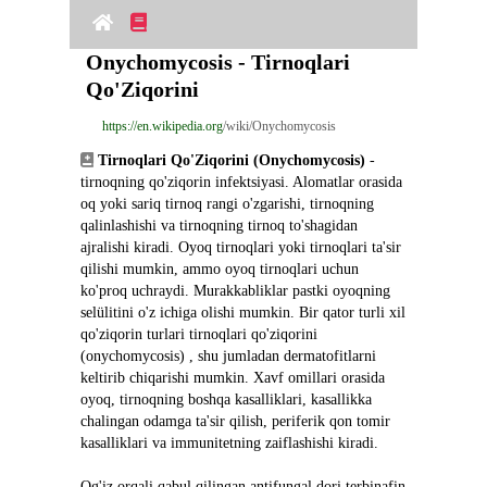
Onychomycosis - Tirnoqlari 
Qo'Ziqorini
https://en.wikipedia.org
/wiki/Onychomycosis
Tirnoqlari Qo'Ziqorini (Onychomycosis)
 - 
tirnoqning qo'ziqorin infektsiyasi. Alomatlar orasida 
oq yoki sariq tirnoq rangi o'zgarishi, tirnoqning 
qalinlashishi va tirnoqning tirnoq to'shagidan 
ajralishi kiradi. Oyoq tirnoqlari yoki tirnoqlari ta'sir 
qilishi mumkin, ammo oyoq tirnoqlari uchun 
ko'proq uchraydi. Murakkabliklar pastki oyoqning 
selülitini o'z ichiga olishi mumkin. Bir qator turli xil 
qo'ziqorin turlari tirnoqlari qo'ziqorini 
(onychomycosis) , shu jumladan dermatofitlarni 
keltirib chiqarishi mumkin. Xavf omillari orasida 
oyoq, tirnoqning boshqa kasalliklari, kasallikka 
chalingan odamga ta'sir qilish, periferik qon tomir 
kasalliklari va immunitetning zaiflashishi kiradi.
Og'iz orqali qabul qilingan antifungal dori terbinafin 