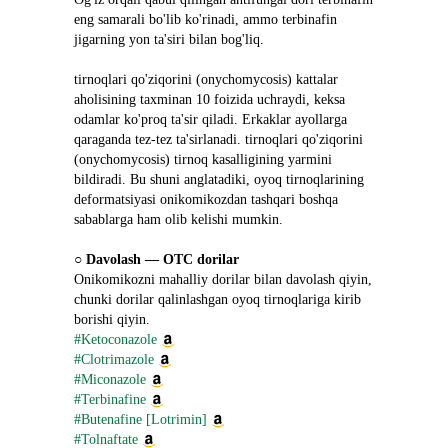
eng samarali bo'lib ko'rinadi, ammo terbinafin 
jigarning yon ta'siri bilan bog'liq.
tirnoqlari qo'ziqorini (onychomycosis) kattalar 
aholisining taxminan 10 foizida uchraydi, keksa 
odamlar ko'proq ta'sir qiladi. Erkaklar ayollarga 
qaraganda tez-tez ta'sirlanadi. tirnoqlari qo'ziqorini 
(onychomycosis) tirnoq kasalligining yarmini 
bildiradi. Bu shuni anglatadiki, oyoq tirnoqlarining 
deformatsiyasi onikomikozdan tashqari boshqa 
sabablarga ham olib kelishi mumkin.
○ 
Davolash ― OTC dorilar
Onikomikozni mahalliy dorilar bilan davolash qiyin, 
chunki dorilar qalinlashgan oyoq tirnoqlariga kirib 
borishi qiyin.
#Ketoconazole
#Clotrimazole
#Miconazole
#Terbinafine
#Butenafine [Lotrimin]
#Tolnaftate