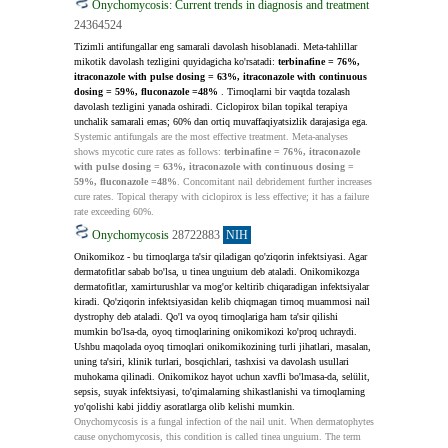
Onychomycosis: Current trends in diagnosis and treatment
24364524
Tizimli antifungallar eng samarali davolash hisoblanadi. Meta-tahlillar 
mikotik davolash tezligini quyidagicha ko'rsatadi: 
terbinafine = 76%, 
itraconazole with pulse dosing = 63%, itraconazole with continuous 
dosing = 59%, fluconazole =48% 
. Tirnoqlarni bir vaqtda tozalash 
davolash tezligini yanada oshiradi. Ciclopirox bilan topikal terapiya 
unchalik samarali emas; 60% dan ortiq muvaffaqiyatsizlik darajasiga ega.
Systemic antifungals are the most effective treatment. Meta-analyses 
shows mycotic cure rates as follows: 
terbinafine = 76%, itraconazole 
with pulse dosing = 63%, itraconazole with continuous dosing = 
59%, fluconazole =48%
. Concomitant nail debridement further increases 
cure rates. Topical therapy with ciclopirox is less effective; it has a failure 
rate exceeding 60%.
Onychomycosis
28722883
NIH
Onikomikoz - bu tirnoqlarga ta'sir qiladigan qo'ziqorin infektsiyasi. Agar 
dermatofitlar sabab bo'lsa, u tinea unguium deb ataladi. Onikomikozga 
dermatofitlar, xamirturushlar va mog'or keltirib chiqaradigan infektsiyalar 
kiradi. Qo'ziqorin infektsiyasidan kelib chiqmagan tirnoq muammosi nail 
dystrophy deb ataladi. Qo'l va oyoq tirnoqlariga ham ta'sir qilishi 
mumkin bo'lsa-da, oyoq tirnoqlarining onikomikozi ko'proq uchraydi. 
Ushbu maqolada oyoq tirnoqlari onikomikozining turli jihatlari, masalan, 
uning ta'siri, klinik turlari, bosqichlari, tashxisi va davolash usullari 
muhokama qilinadi. Onikomikoz hayot uchun xavfli bo'lmasa-da, selülit, 
sepsis, suyak infektsiyasi, to'qimalarning shikastlanishi va tirnoqlarning 
yo'qolishi kabi jiddiy asoratlarga olib kelishi mumkin.
Onychomycosis is a fungal infection of the nail unit. When dermatophytes 
cause onychomycosis, this condition is called tinea unguium. The term 