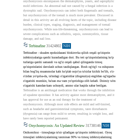
onychomycosis encompasses the dermatophytes, yeasts, and saprophytic 
mold infections. An abnormal nail not caused by a fungal infection is a 
dystrophic nail. Onychomycosis can infect both fingernails and toenails, 
but onychomycosis of the toenail is much more prevalent. Discussed in 
detail in this activity are all evolving facets of the topic, including disease 
burden, clinical types, staging, diagnosis, and management of toenail 
onychomycosis. While non-life-threatening, onychomycosis can lead to 
severe complications such as cellulitis, sepsis, osteomyelitis, tissue 
damage, and nail loss.
Terbinafine
31424802
NIH
Terbinafine - skualen epoksidazani blokirovka qilish orqali qo'ziqorin 
infektsiyalariga qarshi kurashadigan dori. Bu teri qo'ziqorinlarining ko'p 
turlariga qarshi samarali va og'iz orqali qabul qilinganda tirnoq 
qo'ziqorinlarini davolash uchun tasdiqlangan. Bosh og'rig'i va oshqozon 
bilan bog'liq muammolar kabi ko'plab nojo'ya ta'sirlar kichik bo'lib, o'z-
o'zidan yo'qolsa-da, ta'mdagi o'zgarishlar (disgeuziya) engildan og'irgacha 
o'zgarishi mumkin, ba'zan esa vazn yo'qotishiga olib keladi. Doimiy ta'm 
o'zgarishi kamdan-kam uchraydi, ammo ular haqida xabar berilgan.
Terbinafine is an antifungal medication that works through the inhibition 
of squalene epoxidase. It has activity against most dermatophytes, and it 
has approval for use as an oral therapy for the treatment of 
onychomycosis. Although most side effects are mild and self-limited, 
such as headache and gastrointestinal symptoms, taste disturbances 
(dysgeusia) can range from mild to severe, resulting in weight loss, and 
have rarely been reported permanent.
Onychomycosis: An Updated Review
31738146
NIH
Onikomikoz - tirnoqlarga ta'sir qiladigan qo'ziqorin infektsiyasi. Oyoq 
tirnoqlari infektsiyalarining taxminan 90% va tirnoq infektsiyalarining 