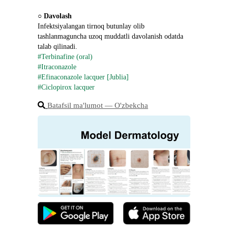
○ 
Davolash
Infektsiyalangan tirnoq butunlay olib 
tashlanmaguncha uzoq muddatli davolanish odatda 
talab qilinadi.
#Terbinafine (oral)
#Itraconazole
#Efinaconazole lacquer [Jublia]
#Ciclopirox lacquer
Batafsil ma'lumot ― O'zbekcha