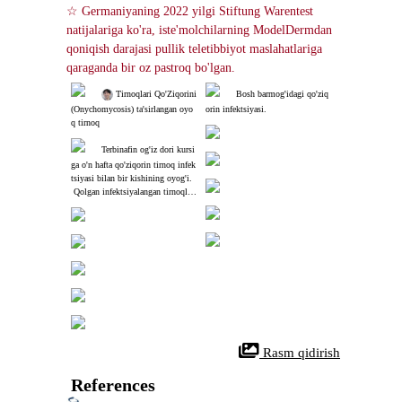
☆ Germaniyaning 2022 yilgi Stiftung Warentest 
natijalariga ko'ra, iste'molchilarning ModelDermdan 
qoniqish darajasi pullik teletibbiyot maslahatlariga 
qaraganda bir oz pastroq bo'lgan.
 Tirnoqlari Qo'Ziqorini 
Bosh barmog'idagi qo'ziq
(Onychomycosis) ta'sirlangan oyo
orin infektsiyasi.
q tirnoq
Terbinafin og'iz dori kursi
ga o'n hafta qo'ziqorin tirnoq infek
tsiyasi bilan bir kishining oyog'i.
 Qolgan infektsiyalangan tirnoqlar
ning orqasida sog'lom tirnoq o'sis
hi bandiga e'tibor bering.
 Rasm qidirish
References