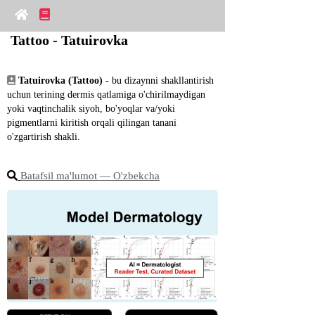
Tattoo - Tatuirovka
Tatuirovka (Tattoo)
 - bu dizaynni shakllantirish 
uchun terining dermis qatlamiga o'chirilmaydigan 
yoki vaqtinchalik siyoh, bo'yoqlar va/yoki 
pigmentlarni kiritish orqali qilingan tanani 
o'zgartirish shakli.
Batafsil ma'lumot ― O'zbekcha