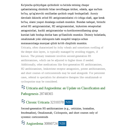
Ko'pincha qichiydigan qichishish va ba'zida terining chuqur 
qatlamlarining shishishi bilan tavsiflangan ürtiker, odatda, agar ma'lum 
bo'lsa, qo'zg'atuvchi omillardan qochish orqali boshqariladi. Asosiy 
davolash ikkinchi avlod H1 antigistaminlarini o'z ichiga oladi, agar kerak 
bo'lsa, ularni yuqori dozalarga sozlash mumkin. Bundan tashqari, birinchi 
avlod H1 antigistaminlari, H2 antigistaminlari, leykotrien retseptorlari 
antagonistlari, kuchli antigistaminlar va kortikosteroidlarning qisqa 
kurslari kabi boshqa dorilar ham qo'llanilishi mumkin. Doimiy holatlarda, 
omalizumab yoki siklosporin kabi muqobil terapiya uchun 
mutaxassislarga murojaat qilish ko'rib chiqilishi mumkin.
Urticaria, often characterized by itchy wheals and sometimes swelling of 
the deeper skin layers, is typically managed by avoiding triggers, if 
known. The primary treatment involves second-generation H1 
antihistamines, which can be adjusted to higher doses if needed. 
Additionally, other medications like first-generation H1 antihistamines, 
H2 antihistamines, leukotriene receptor antagonists, potent antihistamines, 
and short courses of corticosteroids may be used alongside. For persistent 
cases, referral to specialists for alternative therapies like omalizumab or 
cyclosporine may be considered.
Urticaria and Angioedema: an Update on Classification and
Pathogenesis
28748365
Chronic Urticaria
32310370
NIH
Second-generation H1-antihistamines (e.g., cetirizine, loratadine, 
fexofenadine), Omalizumab, Ciclosporin, and short courses only of 
systemic corticosteroids
Angioedema
30860724
NIH