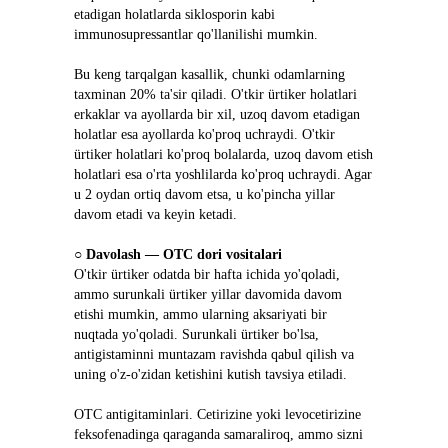
etadigan holatlarda siklosporin kabi 
immunosupressantlar qo'llanilishi mumkin.
Bu keng tarqalgan kasallik, chunki odamlarning 
taxminan 20% ta'sir qiladi. O'tkir ürtiker holatlari 
erkaklar va ayollarda bir xil, uzoq davom etadigan 
holatlar esa ayollarda ko'proq uchraydi. O'tkir 
ürtiker holatlari ko'proq bolalarda, uzoq davom etish 
holatlari esa o'rta yoshlilarda ko'proq uchraydi. Agar 
u 2 oydan ortiq davom etsa, u ko'pincha yillar 
davom etadi va keyin ketadi.
○ 
Davolash ― OTC dori vositalari
O'tkir ürtiker odatda bir hafta ichida yo'qoladi, 
ammo surunkali ürtiker yillar davomida davom 
etishi mumkin, ammo ularning aksariyati bir 
nuqtada yo'qoladi. Surunkali ürtiker bo'lsa, 
antigistaminni muntazam ravishda qabul qilish va 
uning o'z-o'zidan ketishini kutish tavsiya etiladi.
OTC antigitaminlari. Cetirizine yoki levocetirizine 
feksofenadinga qaraganda samaraliroq, ammo sizni 