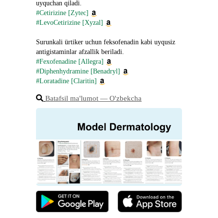
uyquchan qiladi.
#Cetirizine [Zytec]
#LevoCetirizine [Xyzal]
Surunkali ürtiker uchun feksofenadin kabi uyqusiz 
antigistaminlar afzallik beriladi.
#Fexofenadine [Allegra]
#Diphenhydramine [Benadryl]
#Loratadine [Claritin]
Batafsil ma'lumot ― O'zbekcha