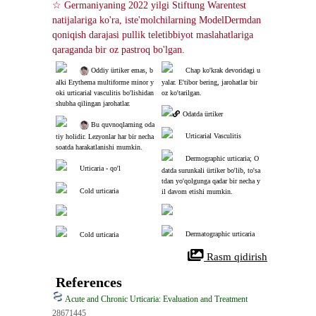
☆ Germaniyaning 2022 yilgi Stiftung Warentest 
natijalariga ko'ra, iste'molchilarning ModelDermdan 
qoniqish darajasi pullik teletibbiyot maslahatlariga 
qaraganda bir oz pastroq bo'lgan.
 Oddiy ürtiker emas, b
Chap ko'krak devoridagi u
alki Erythema multiforme minor y
yalar. E'tibor bering, jarohatlar bir
oki urticarial vasculitis bo'lishidan 
oz ko'tarilgan.
shubha qilingan jarohatlar.
Odatda ürtiker
 Bu quvnoqlarning oda
Urticarial Vasculitis
tiy holidir. Lezyonlar har bir necha 
soatda harakatlanishi mumkin.
Dermographic urticaria; O
Urticaria - qo'l
datda surunkali ürtiker bo'lib, to'sa
tdan yo'qolgunga qadar bir necha y
Cold urticaria
il davom etishi mumkin.
Dermatographic urticaria
Cold urticaria
 Rasm qidirish
References
Acute and Chronic Urticaria: Evaluation and Treatment
28671445