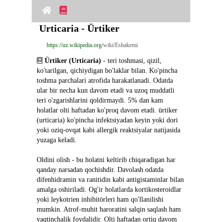
Urticaria - Ürtiker
https://uz.wikipedia.org
/wiki/Eshakemi
Ürtiker (Urticaria)
 - teri toshmasi, qizil, 
ko'tarilgan, qichiydigan bo'laklar bilan. Ko'pincha 
toshma parchalari atrofida harakatlanadi. Odatda 
ular bir necha kun davom etadi va uzoq muddatli 
teri o'zgarishlarini qoldirmaydi. 5% dan kam 
holatlar olti haftadan ko'proq davom etadi. ürtiker 
(urticaria) ko'pincha infektsiyadan keyin yoki dori 
yoki oziq-ovqat kabi allergik reaktsiyalar natijasida 
yuzaga keladi.
Oldini olish - bu holatni keltirib chiqaradigan har 
qanday narsadan qochishdir. Davolash odatda 
difenhidramin va ranitidin kabi antigistaminlar bilan 
amalga oshiriladi. Og'ir holatlarda kortikosteroidlar 
yoki leykotrien inhibitörleri ham qo'llanilishi 
mumkin. Atrof-muhit haroratini salqin saqlash ham 
vaqtinchalik foydalidir. Olti haftadan ortiq davom 