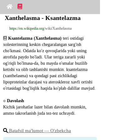
Xanthelasma - Ksantelazma
https://en.wikipedia.org
/wiki/Xanthelasma
Ksantelazma (Xanthelasma)
 teri ostidagi 
xolesterinning keskin chegaralangan sarg'ish 
cho'kmasi. Odatda ko'z qovoqlarida yoki uning 
atrofida paydo bo'ladi. Ular teriga zararli yoki 
og'riqli bo'lmasa-da, bu mayda o'smalar buzilib 
ketishi va olib tashlanishi mumkin. ksantelazma 
(xanthelasma) va qondagi past zichlikdagi 
lipoproteinlar darajasi va ateroskleroz xavfi ortishi 
o'rtasidagi bog'liqlik haqida ko'plab dalillar mavjud.
○ 
Davolash
Kichik jarohatlar lazer bilan davolash mumkin, 
ammo takrorlanish juda tez-tez uchraydi.
Batafsil ma'lumot ― O'zbekcha