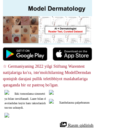
☆ Germaniyaning 2022 yilgi Stiftung Warentest 
natijalariga ko'ra, iste'molchilarning ModelDermdan 
qoniqish darajasi pullik teletibbiyot maslahatlariga 
qaraganda bir oz pastroq bo'lgan.
Ikki tomonlama simmetri
ya bilan tavsiflanadi. Lazer bilan d
Xanthelasma palpebrarum
avolashdan keyin ham takrorlanish 
tez-tez uchraydi.
 Rasm qidirish