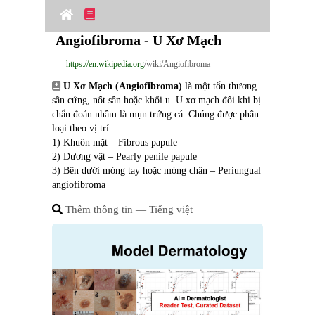
Angiofibroma - U Xơ Mạch
https://en.wikipedia.org
/wiki/Angiofibroma
U Xơ Mạch (Angiofibroma)
 là một tổn thương 
sần cứng, nốt sần hoặc khối u. U xơ mạch đôi khi bị 
chẩn đoán nhầm là mụn trứng cá. Chúng được phân 
loại theo vị trí:
1) Khuôn mặt – Fibrous papule
2) Dương vật – Pearly penile papule
3) Bên dưới móng tay hoặc móng chân – Periungual 
angiofibroma
Thêm thông tin ― Tiếng việt