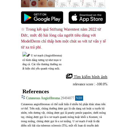
☆ Trong kết quả Stiftung Warentest năm 2022 từ 
Đức, mức độ hài lòng của người tiêu dùng với 
ModelDerm chỉ thấp hơn một chút so với tư vấn y tế 
từ xa trả phí.
U xơ mạch (Angiofibroma) 
có hình dáng tương tự như mụn tr
ứng cá. Các tổn thương thường xu
ất hiện chủ yếu quanh vùng mũi.
 Tìm kiếm hình ảnh
relevance score : -100.0%
References
Cutaneous Angiofibroma
29494077
NIH
Cutaneous angiofibromas có thể xuất hiện ở nhiều bộ phận khác nhau trên 
cơ thể. Trên mặt, chúng thường được gọi là sẩn dạng sợi hoặc u tuyến bã 
nhờn; trên dương vật, chúng được gọi là pearly penile papules; dưới móng 
tay, chúng được gọi là u xơ mạch quanh móng hoặc khối u Koenen; và 
trong miệng, chúng được gọi là u xơ miệng. U xơ mạch ở mặt là đặc 
điểm nổi bật của tuberous sclerosis (TS), một rối loạn di truyền ảnh 