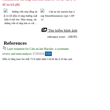
từ xa trả phí.
Đường viền màu đồng nh
Cafe au lait macule thay tr
ất và vết đốm rõ ràng thường xuất
ong Neurofibromatosis type 1 (NF
 hiện ở tuổi thơ. Nhìn chung, các
-1)
 đường viền rõ ràng hơn so với nh
ững gì trong bức ảnh này.
 Tìm kiếm hình ảnh
relevance score : -100.0%
References
Laser treatment for Cafe-au-lait Macules: a systematic
review and meta-analysis
37291616
NIH
Điều trị bằng laser cho thấy 75 % bệnh nhân CALM đạt tỷ lệ làm sạch 
50 %, trong đó 43 % đạt tỷ lệ làm sạch 75 %. Trong các loại laser, 
QS‑1064‑nm Nd:YAG cho kết quả hiệu quả nhất. Nhìn chung, tất cả các 
loại laser đều có tác dụng phụ thấp, như giảm sắc tố và tăng sắc tố, cho 
thấy độ an toàn tốt.
To draw a conclusion, the laser treatment could reach an overall clearance 
rate of 50% for 75% of the patients with CALMs, for 43.3% of the 
patients, the clearance rate could reach 75%. When looking at different 
wavelength subgroups, QS-1064-nm Nd:YAG laser exhibited the best 
treatment capability. Laser of all the wavelength subgroups presented 
acceptable safety regarding of the low occurrence of side effects, namely, 
hypopigmentation and hyperpigmentation.
Cutaneous manifestations in neurofibromatosis type 1