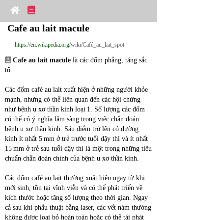
Cafe au lait macule
https://en.wikipedia.org
/wiki/Café_au_lait_spot
Cafe au lait macule
 là các đốm phẳng, tăng sắc 
tố.
Các đốm café au lait xuất hiện ở những người khỏe 
mạnh, nhưng có thể liên quan đến các hội chứng 
như bệnh u xơ thần kinh loại 1. Số lượng các đốm 
có thể có ý nghĩa lâm sàng trong việc chẩn đoán 
bệnh u xơ thần kinh. Sáu điểm trở lên có đường 
kính ít nhất 5 mm ở trẻ trước tuổi dậy thì và ít nhất 
15 mm ở trẻ sau tuổi dậy thì là một trong những tiêu 
chuẩn chẩn đoán chính của bệnh u xơ thần kinh.
Các đốm café au lait thường xuất hiện ngay từ khi 
mới sinh, tồn tại vĩnh viễn và có thể phát triển về 
kích thước hoặc tăng số lượng theo thời gian. Ngay 
cả sau khi phẫu thuật bằng laser, các vết nám thường 
không được loại bỏ hoàn toàn hoặc có thể tái phát 