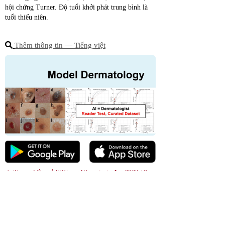
hội chứng Turner. Độ tuổi khởi phát trung bình là 
tuổi thiếu niên.
Thêm thông tin ― Tiếng việt
☆ Trong kết quả Stiftung Warentest năm 2022 từ 
Đức, mức độ hài lòng của người tiêu dùng với 
ModelDerm chỉ thấp hơn một chút so với tư vấn y tế 
từ xa trả phí.