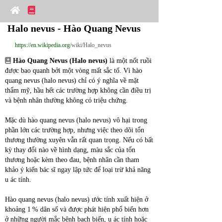
Halo nevus - Hào Quang Nevus
https://en.wikipedia.org
/wiki/Halo_nevus
Hào Quang Nevus (Halo nevus)
 là một nốt ruồi 
được bao quanh bởi một vòng mất sắc tố. Vì hào 
quang nevus (halo nevus) chỉ có ý nghĩa về mặt 
thẩm mỹ, hầu hết các trường hợp không cần điều trị 
và bệnh nhân thường không có triệu chứng.
Mặc dù hào quang nevus (halo nevus) vô hại trong 
phần lớn các trường hợp, nhưng việc theo dõi tổn 
thương thường xuyên vẫn rất quan trọng. Nếu có bất 
kỳ thay đổi nào về hình dạng, màu sắc của tổn 
thương hoặc kèm theo đau, bệnh nhân cần tham 
khảo ý kiến bác sĩ ngay lập tức để loại trừ khả năng 
u ác tính.
Hào quang nevus (halo nevus) ước tính xuất hiện ở 
khoảng 1 % dân số và được phát hiện phổ biến hơn 
ở những người mắc bệnh bạch biến, u ác tính hoặc 