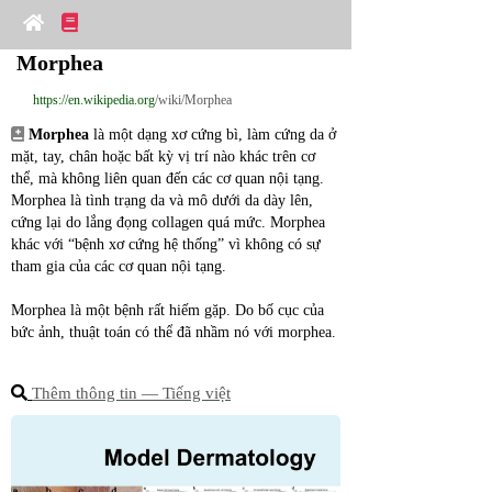
Morphea
https://en.wikipedia.org
/wiki/Morphea
Morphea
 là một dạng xơ cứng bì, làm cứng da ở 
mặt, tay, chân hoặc bất kỳ vị trí nào khác trên cơ 
thể, mà không liên quan đến các cơ quan nội tạng. 
Morphea là tình trạng da và mô dưới da dày lên, 
cứng lại do lắng đọng collagen quá mức. Morphea 
khác với “bệnh xơ cứng hệ thống” vì không có sự 
tham gia của các cơ quan nội tạng.
Morphea là một bệnh rất hiếm gặp. Do bố cục của 
bức ảnh, thuật toán có thể đã nhầm nó với morphea.
Thêm thông tin ― Tiếng việt