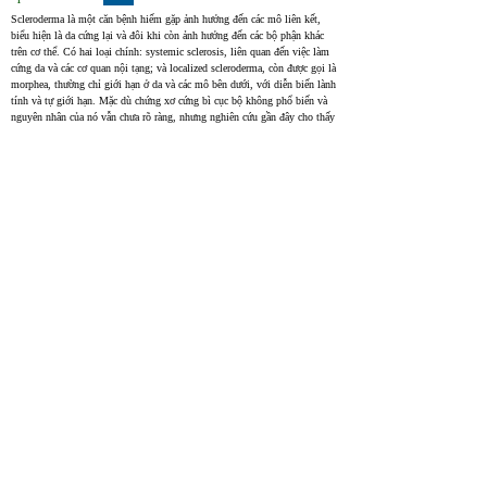
Scleroderma là một căn bệnh hiếm gặp ảnh hưởng đến các mô liên kết, 
biểu hiện là da cứng lại và đôi khi còn ảnh hưởng đến các bộ phận khác 
trên cơ thể. Có hai loại chính: systemic sclerosis, liên quan đến việc làm 
cứng da và các cơ quan nội tạng; và localized scleroderma, còn được gọi là 
morphea, thường chỉ giới hạn ở da và các mô bên dưới, với diễn biến lành 
tính và tự giới hạn. Mặc dù chứng xơ cứng bì cục bộ không phổ biến và 
nguyên nhân của nó vẫn chưa rõ ràng, nhưng nghiên cứu gần đây cho thấy 
nó cũng có thể ảnh hưởng đến các cơ quan nội tạng và dẫn đến nhiều vấn 
đề sức khỏe khác nhau. Điều trị sớm rất quan trọng để ngăn ngừa các biến 
chứng, do mức độ nghiêm trọng tiềm tàng của localized scleroderma.
Scleroderma is a rare connective tissue disease that is manifested by 
cutaneous sclerosis and variable systemic involvement. Two categories of 
scleroderma are known: systemic sclerosis, characterized by cutaneous 
sclerosis and visceral involvement, and localized scleroderma or morphea 
which classically presents benign and self-limited evolution and is 
confined to the skin and/or underlying tissues. Localized scleroderma is a 
rare disease of unknown etiology. Recent studies show that the localized 
form may affect internal organs and have variable morbidity. Treatment 
should be started very early, before complications occur due to the high 
morbidity of localized scleroderma.
Upcoming treatments for morphea
34272836
NIH
Morphea, còn gọi là xơ cứng bì cục bộ, là một bệnh tự miễn hiếm gặp 
ảnh hưởng đến mô liên kết. Bệnh có thể biểu hiện đa dạng và không phổ 
biến, với tỷ lệ khoảng 0,4–2,7 ca trên 100.000 người mỗi năm. Morphea 
thường xuất hiện ở trẻ em từ 2 đến 14 tuổi và có xu hướng ảnh hưởng 
nhiều hơn ở bé gái so với bé trai.
Morphea (localized scleroderma) is a rare autoimmune connective tissue 
disease with variable clinical presentations, with an annual incidence of 