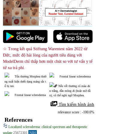
☆ Trong kết quả Stiftung Warentest năm 2022 từ 
Đức, mức độ hài lòng của người tiêu dùng với 
ModelDerm chỉ thấp hơn một chút so với tư vấn y tế 
từ xa trả phí.
Tổn thương Morphea thườ
Frontal linear scleroderma
ng xuất hiện dưới dạng mảng sắc t
ố bị teo.
Nếu vết thương có màu đe
n trắng, dần mỏng đi (hoặc mờ dầ
Frontal linear scleroderma
n), có thể nghi ngờ Morphea.
 Tìm kiếm hình ảnh
relevance score : -100.0%
References
Localized scleroderma: clinical spectrum and therapeutic
update
25672301
NIH