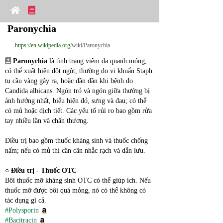
Paronychia
https://en.wikipedia.org
/wiki/Paronychia
Paronychia
 là tình trạng viêm da quanh móng, 
có thể xuất hiện đột ngột, thường do vi khuẩn Staph. 
tụ cầu vàng gây ra, hoặc dần dần khi bệnh do 
Candida albicans. Ngón trỏ và ngón giữa thường bị 
ảnh hưởng nhất, biểu hiện đỏ, sưng và đau; có thể 
có mủ hoặc dịch tiết. Các yếu tố rủi ro bao gồm rửa 
tay nhiều lần và chấn thương.
Điều trị bao gồm thuốc kháng sinh và thuốc chống 
nấm; nếu có mủ thì cần cân nhắc rạch và dẫn lưu.
○ 
Điều trị - Thuốc OTC
Bôi thuốc mỡ kháng sinh OTC có thể giúp ích. Nếu 
thuốc mỡ được bôi quá mỏng, nó có thể không có 
tác dụng gì cả.
#Polysporin
#Bacitracin