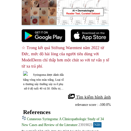
☆ Trong kết quả Stiftung Warentest năm 2022 từ 
Đức, mức độ hài lòng của người tiêu dùng với 
ModelDerm chỉ thấp hơn một chút so với tư vấn y tế 
từ xa trả phí.
Syringoma được đánh dấu 
bằng vòng tròn màu trắng; Loại tổ
n thương này thường xảy ra ở phụ
 nữ ở độ tuổi 40 và 50. Điều trị bằ
ng laser (pinhole method) có thể c
 Tìm kiếm hình ảnh
ó hiệu quả trong việc cải thiện hìn
h thức bên ngoài của tổn thương.
relevance score : -100.0%
References
Cutaneous Syringoma: A Clinicopathologic Study of 34
New Cases and Review of the Literature
23919023
NIH