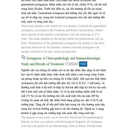
Ba mươi bốn bệnh nhân được chia thành hai nhóm (localized and 
generalized syringoma). Bệnh nhân chủ yếu là nữ, chiếm 97%, với độ tuổi 
trung bình 28 năm. Trước khi điều trị, các tổn thương đã tồn tại trung 
bình sáu năm. Generalized syringoma ảnh hưởng chủ yếu đến ngực và cổ, 
sau đó là cẳng tay, trong khi localized syringoma chủ yếu ảnh hưởng đến 
mặt, nách và vùng sinh dục.
Thirty-four patients were sorted into two groups, localized and generalized 
syringoma, according to the Friedman and Butler classification. Ninety-
seven percent of the patients were females with the mean age of 27.6 
years. The mean duration of the lesions before the presentations was six 
years. Distribution of the generalized syringoma was mainly in the chest 
and neck followed by the forearms whereas localized syringoma was 
mostly confined to the face, axilla and genitalia.
Syringoma: A Clinicopathologic and Immunohistologic
Study and Results of Treatment
17326243
NIH
Nghiên cứu của chúng tôi nhằm mô tả các đặc điểm lâm sàng và mô bệnh 
học của 61 bệnh nhân được chẩn đoán mắc bệnh u mủ trong vòng 4 năm 
tại phòng khám da liễu của chúng tôi ở Hàn Quốc. Kết quả cho thấy bệnh 
syringoma chủ yếu ảnh hưởng đến phụ nữ, với tỷ lệ 6,6 : 1 (nữ:nam), và 
thường xuất hiện ở độ tuổi từ thập kỷ thứ hai đến thập kỷ thứ ba của cuộc 
đời ở hơn một nửa số bệnh nhân. Vị trí bị ảnh hưởng nhiều nhất là mí 
mắt (71 %) và các tổn thương chủ yếu xuất hiện trên da màu (49 %). 
Chúng tôi quan sát thấy đặc điểm hình dạng giống nọc độc ở 56 % các 
trường hợp. Tăng sắc tố nền phổ biến hơn trong các tổn thương màu nâu, 
trong khi xơ hoá thường gặp hơn ở các tổn thương đỏ. Ngoài ra, u nang 
keratin ít gặp trong các trường hợp liên quan đến vùng sinh dục.
The purpose of our study was to describe clinical and histopathological 
features of sixty one patients with histological diagnosis of syringoma 
over four year period in our dermatology clinic in Korea. Female:male 