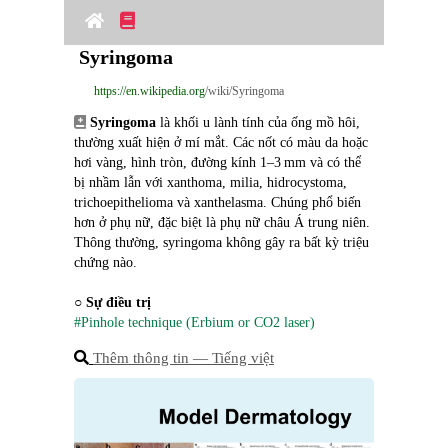
Syringoma
https://en.wikipedia.org
/wiki/Syringoma
Syringoma
 là khối u lành tính của ống mồ hôi, 
thường xuất hiện ở mí mắt. Các nốt có màu da hoặc 
hơi vàng, hình tròn, đường kính 1–3 mm và có thể 
bị nhầm lẫn với xanthoma, milia, hidrocystoma, 
trichoepithelioma và xanthelasma. Chúng phổ biến 
hơn ở phụ nữ, đặc biệt là phụ nữ châu Á trung niên. 
Thông thường, syringoma không gây ra bất kỳ triệu 
chứng nào.
○ 
Sự điều trị
#Pinhole technique (Erbium or CO2 laser)
Thêm thông tin ― Tiếng việt