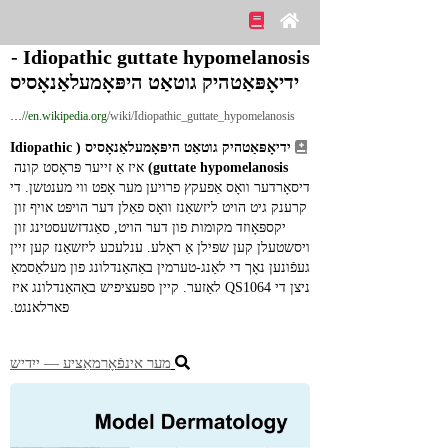
Idiopathic guttate hypomelanosis - 
ידיאָפּאַטהיק גוטאַט היפּאָמעלאַנאָסיס
https://en.wikipedia.org
/wiki/Idiopathic_guttate_hypomelanosis
ידיאָפּאַטהיק גוטאַט היפּאָמעלאַנאָסיס (Idiopathic 
guttate hypomelanosis)
 איז אַ זייער פּראָסט קונה 
דיסאָרדער וואָס אַפעקץ פרויען מער אָפט ווי מענטשן. די 
קרענק גיט הויט ליזשאַנז וואָס פאַלן דער הויפּט אויף זון 
יקספּאָוזד מקומות פון דער הויט, סאַגדזשעסטינג זון 
ויסשטעלן קען שפּילן אַ ראָלע. ענלעכע ליזשאַנז קען זיין 
געפֿונען נאָך די לאַנג-טערמין באַהאַנדלונג פון מעלאַסמאַ 
ניצן די QS1064 לאַזער. קיין ספּעציפיש באַהאַנדלונג איז 
פארלאנגט.
מער אינפֿאָרמאַציע ― ייִדיש