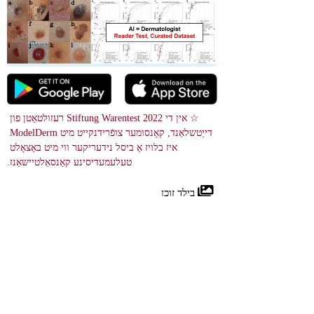
☆ אין די 2022 Stiftung Warentest רעזולטאַטן פון 
דייַטשלאַנד, קאָנסומער צופֿרידנקייט מיט ModelDerm 
איז בלויז אַ ביסל נידעריקער ווי מיט באַצאָלט 
טעלעמעדיסינע קאַנסאַלטיישאַנז.
 בילד זוכן
References
Idiopathic Guttate Hypomelanosis
29489254
NIH
Idiopathic guttate hypomelanosis איז אַן אַסימפּטאָמאַטיק הויט צושטאַנד 
וואָס יוזשאַוואַלי טוט נישט גרונט קיין סימפּטאָמס. עס איז פּראָסט צווישן 
עלטערע מענטשן מיט שיין הויט, אָבער עס איז אָפט אָוווערלוקט. מאל, דעם 
קרענק קענען זיין באַדערז רעכט צו זייַן אויסזען, אָבער עס איז נישט 
שעדלעך. אַמאָל די ליכט-קאָלירט ספּאַץ דערשייַנען, זיי טאָן ניט גיין אַוועק 
אויף זייער אייגן.
Idiopathic guttate hypomelanosis (IGH) is a benign, typically 