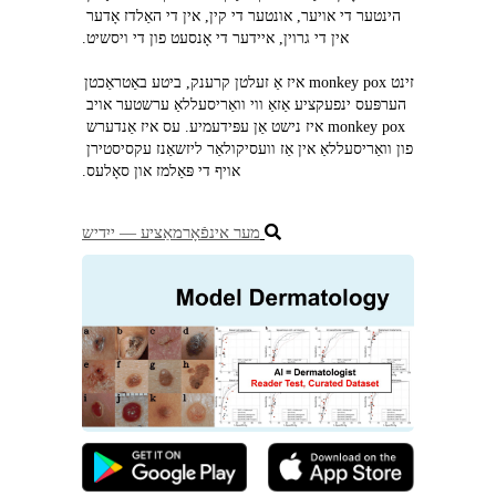
הינטער די אויער, אונטער די קין, אין די האַלדז אָדער 
אין די גרוין, איידער די אָנסעט פון די ויסשיט.
זינט monkey pox איז אַ זעלטן קרענק, ביטע באַטראַכטן 
הערפּעס ינפעקציע אַזאַ ווי וואַריסעללאַ ערשטער אויב 
monkey pox איז נישט אַן עפּידעמיע. עס איז אַנדערש 
פון וואַריסעללאַ אין אַז וועסיקולאַר ליזשאַנז עקסיסטירן 
אויף די פּאַלמז און סאָלעס.
מער אינפֿאָרמאַציע ― ייִדיש