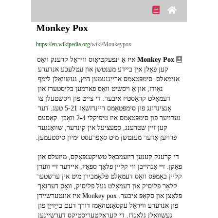
Monkey Pox
https://en.wikipedia.org
/wiki/Monkeypox
Monkey Pox
 איז אַ ינפעקטיאָוס וויראַל קרענק וואָס 
קען פאַלן אין ביידע מענטשן און עטלעכע אנדערע 
אַנימאַלס. סימפּטאָמס אַרייַננעמען היץ, געשוואָלן לימף 
נאָודז, און אַ ויסשיט וואָס פארמען בליסטערז און 
דעמאָלט קראַסטיז איבער. די צייט פון ויסשטעלן צו 
אָנצינדונג פון סימפּטאָמס ריינדזשאַז 5-21 טעג. דער 
געדויער פון סימפּטאָמס איז טיפּיקלי 2-4 וואָכן. קאַסעס 
קען זיין שטרענג, ספּעציעל אין קינדער, שוואַנגער 
פרויען אָדער מענטשן מיט סאַפּרעסט ימיון סיסטעמען.
די קרענק קענען ריזעמבאַל טשיקענפּאָקס, מיזעלס און 
פּאָקן. זיי אָנהייבן ווי קליין פלאַך ספּאַץ, איידער זיי ווערן 
קליין באַמפּס וואָס דעמאָלט פּלאָמבירן מיט אין ערשטער 
קלאָר פליסיק און דעמאָלט געל פליסיק, וואָס דערנאָך 
פּלאַצן און סקאַפּ איבער. Monkey pox איז אונטערשיידן 
פון אנדערע וויראַל עקסאַנטהאַמז דורך דעם בייַזייַן פון 
געשוואָלן גלאַנדז. די קעראַקטעריסטיקס דערשייַנען 