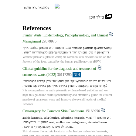
ן האָבן געגאנגען אַ פּלאַץ.
פּלאַנטאַר בראָדעווקע
 בילד זוכן
References
Plantar Warts: Epidemiology, Pathophysiology, and Clinical
Management
29379975
Verrucae plantaris (plantar warts) זענען פּראָסט הויט חולאתן געפֿונען אויף 
די דנאָ פון די פֿיס, געפֿירט דורך די מענטשלעך פּאַפּיללאָמאַווירוס (הפּוו) .
Verrucae plantaris (plantar warts) are common skin diseases found on the 
bottom of the foot, caused by the human papillomavirus (HPV).
Clinical guideline for the diagnosis and treatment of
cutaneous warts (2022)
36117295
NIH
די גיידליינז יימז צו סיסטאַמאַטיקלי און יפעקטיוולי פירן קליניש פּראַקטיסיז 
פֿאַר טרעאַטינג קוטאַנעאָוס וואָרץ באזירט אויף זאָגן-באזירט אַפּראָוטשיז.
It is a comprehensive and systematic evidence-based guideline and we 
hope this guideline could systematically and effectively guide the clinical 
practice of cutaneous warts and improve the overall levels of medical 
services.
Cryosurgery for Common Skin Conditions
15168956
הויט חולאתן ווי actinic keratosis, solar lentigo, seborrheic keratosis, viral 
wart, molluscum contagiosum, dermatofibroma קענען זיין בעשאָלעם 
באהאנדלט מיט קריאָטהעראַפּי (= פריזינג) .
Skin diseases like actinic keratosis, solar lentigo, seborrheic keratosis, 
viral wart, molluscum contagiosum, dermatofibroma can be safely treated 