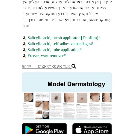
קען זיין אן אנדער באַהאַנדלונג אָפּציע, אָבער האַלטן אין 
מיינונג אַז קריאָטהעראַפּי אויך נעמט אַ לאַנג צייַט צו 
מייַכל וואָרץ. אויב די בראָדעווקע איז נישט גאָר 
אַוועקגענומען, עס קענען פאַרשפּרייטן ווייַטער דורך די 
ווונד.
#Salicylic acid, brush applicator [Duofilm]
#Salicylic acid, self-adhesive bandages
#Salicylic acid, tube application
#Freeze, wart remover
מער אינפֿאָרמאַציע ― ייִדיש