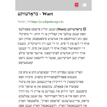
Wart - בראָדעווקע
/wiki/חזיר_ווארצל
https://yi.wikipedia.org
בראָדעווקע (Wart)
 זענען קליין פּראָסט פּאַפּולעס 
וואָס זענען ענלעך אין קאָלירן צו די הויט. זיי טיפּיקלי 
טאָן ניט רעזולטאַט אין אנדערע סימפּטאָמס, אַחוץ ווען 
אויף די דנאָ פון די פֿיס, ווו זיי קען זיין ווייטיקדיק. בשעת 
זיי יוזשאַוואַלי פאַלן אויף די הענט און פֿיס, זיי קענען 
אויך ווירקן אנדערע לאָוקיישאַנז. איינער אָדער פילע 
וואָרץ קען דערשייַנען, אָבער די ליזשאַנז זענען נישט 
קאַנסעראַס.
וואָרץ זענען געפֿירט דורך ינפעקציע מיט אַ טיפּ פון 
מענטש פּאַפּיללאָמאַווירוס (הפּוו). סיבות וואָס 
פאַרגרעסערן די ריזיקירן אַרייַננעמען נוצן פון ציבור 
שאַוערז און פּאָאָלס, עקזעמאַ און אַ שוואַך ימיון 
סיסטעם. דער ווירוס איז געמיינט צו אַרייַן די גוף דורך 
הויט וואָס איז אַ ביסל דאַמידזשד. עס זענען עטלעכע 
טייפּס, אַרייַנגערעכנט "פּראָסט וואָרץ", פּלאַנטאַר וואָרץ 
און דזשענאַטאַל וואָרץ. דזשענאַטאַל וואָרץ זענען אָפט 