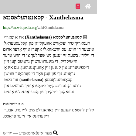
Xanthelasma - קסאַנטהעלאַסמאַ
https://en.wikipedia.org
/wiki/Xanthelasma
קסאַנטהעלאַסמאַ (Xanthelasma)
 איז אַ שאַרף 
דעמאַרקייטיד יעלאָויש אַוועקלייגן פון קאַלעסטעראַל 
אונטער די הויט. עס יוזשאַוואַלי אַקערז אויף אָדער אַרום 
די יילידז. בשעת זיי זענען ניט שעדלעך צו די הויט אָדער 
ווייטיקדיק, די מינערווערטיק גראָוטס קען זיין 
דיספיגיערינג און קענען זיין אַוועקגענומען. עס איז אַ 
גראָוינג גוף פון זאָגן פֿאַר די פאַרבאַנד צווישן 
קסאַנטהעלאַסמאַ (xanthelasma) און בלוט 
נידעריק-געדיכטקייַט ליפּאַפּראָוטין לעוועלס און 
געוואקסן ריזיקירן פון אַטעראָוסקלעראָוסיס.
○ 
טריטמענט
קליין ליזשאַנז קענען זיין באהאנדלט מיט לייזערז, אָבער 
ריקעראַנס איז זייער פּראָסט.
מער אינפֿאָרמאַציע ― ייִדיש