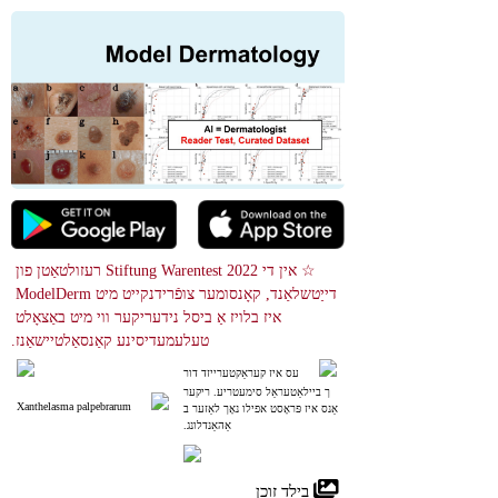
☆ אין די 2022 Stiftung Warentest רעזולטאַטן פון 
דייַטשלאַנד, קאָנסומער צופֿרידנקייט מיט ModelDerm 
איז בלויז אַ ביסל נידעריקער ווי מיט באַצאָלט 
טעלעמעדיסינע קאַנסאַלטיישאַנז.
עס איז קעראַקטערייזד דור
ך ביילאַטעראַל סימעטריע. ריקער
Xanthelasma palpebrarum
אַנס איז פּראָסט אפילו נאָך לאַזער ב
אַהאַנדלונג.
 בילד זוכן