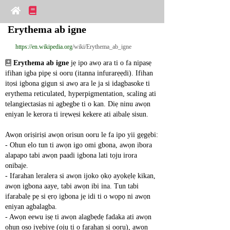
Erythema ab igne
https://en.wikipedia.org
/wiki/Erythema_ab_igne
Erythema ab igne
 jẹ ipo awọ ara ti o fa nipasẹ 
ifihan igba pipẹ si ooru (itanna infurarẹẹdi). Ifihan 
itọsi igbona gigun si awọ ara le ja si idagbasoke ti 
erythema reticulated, hyperpigmentation, scaling ati 
telangiectasias ni agbegbe ti o kan. Diẹ ninu awọn 
eniyan le kerora ti irẹwẹsi kekere ati aibalẹ sisun.
Awọn oriṣiriṣi awọn orisun ooru le fa ipo yii gẹgẹbi:
- Ohun elo tun ti awọn igo omi gbona, awọn ibora 
alapapo tabi awọn paadi igbona lati tọju irora 
onibaje.
- Ifarahan leralera si awọn ijoko ọkọ ayọkẹlẹ kikan, 
awọn igbona aaye, tabi awọn ibi ina. Tun tabi 
ifarabalẹ pẹ si ẹrọ igbona jẹ idi ti o wọpọ ni awọn 
eniyan agbalagba.
- Awọn eewu iṣẹ ti awọn alagbẹdẹ fadaka ati awọn 
ohun ọṣọ iyebiye (oju ti o farahan si ooru), awọn 