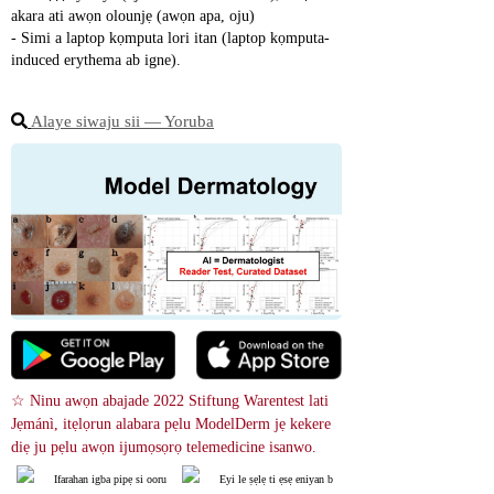
akara ati awọn olounjẹ (awọn apa, oju)
- Simi a laptop kọmputa lori itan (laptop kọmputa-
induced erythema ab igne).
Alaye siwaju sii ― Yoruba
☆ Ninu awọn abajade 2022 Stiftung Warentest lati 
Jẹmánì, itẹlọrun alabara pẹlu ModelDerm jẹ kekere 
diẹ ju pẹlu awọn ijumọsọrọ telemedicine isanwo.
Ifarahan igba pipẹ si ooru
Eyi le ṣẹlẹ ti ẹsẹ eniyan b