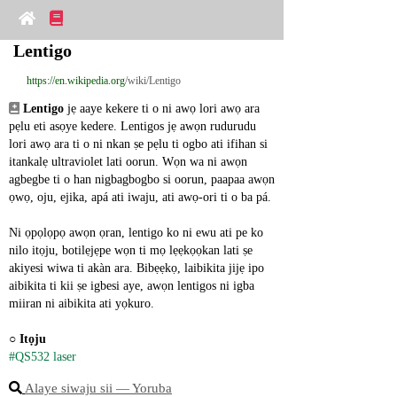
Lentigo
https://en.wikipedia.org
/wiki/Lentigo
Lentigo
 jẹ aaye kekere ti o ni awọ lori awọ ara 
pẹlu eti asọye kedere. Lentigos jẹ awọn rudurudu 
lori awọ ara ti o ni nkan ṣe pẹlu ti ogbo ati ifihan si 
itankalẹ ultraviolet lati oorun. Wọn wa ni awọn 
agbegbe ti o han nigbagbogbo si oorun, paapaa awọn 
ọwọ, oju, ejika, apá ati iwaju, ati awọ-ori ti o ba pá.
Ni ọpọlọpọ awọn ọran, lentigo ko ni ewu ati pe ko 
nilo itọju, botilẹjẹpe wọn ti mọ lẹẹkọọkan lati ṣe 
akiyesi wiwa ti akàn ara. Bibẹẹkọ, laibikita jijẹ ipo 
aibikita ti kii ṣe igbesi aye, awọn lentigos ni igba 
miiran ni aibikita ati yọkuro.
○ 
Itọju
#QS532 laser
Alaye siwaju sii ― Yoruba