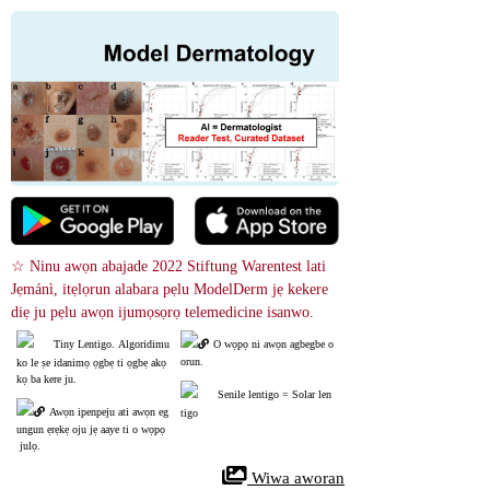
☆ Ninu awọn abajade 2022 Stiftung Warentest lati 
Jẹmánì, itẹlọrun alabara pẹlu ModelDerm jẹ kekere 
diẹ ju pẹlu awọn ijumọsọrọ telemedicine isanwo.
Tiny Lentigo. Algoridimu 
O wọpọ ni awọn agbegbe o
orun.
ko le ṣe idanimọ ọgbẹ ti ọgbẹ akọ
kọ ba kere ju.
Senile lentigo = Solar len
Awọn ipenpeju ati awọn eg
tigo
ungun ẹrẹkẹ oju jẹ aaye ti o wọpọ
 julọ.
 Wiwa aworan